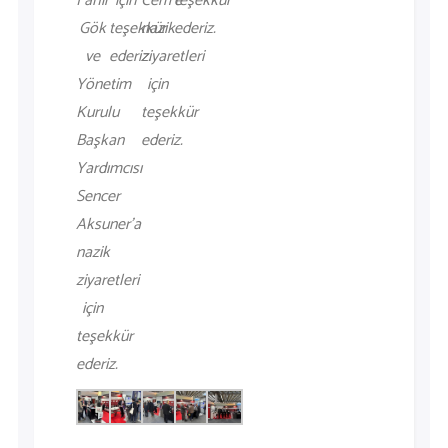
Fahir
için
Cem’e
teşekkür
Gök
teşekkür
nazik
ederiz.
ve
ederiz.
ziyaretleri
Yönetim
için
Kurulu
teşekkür
Başkan
ederiz.
Yardımcısı
Sencer
Aksuner’a
nazik
ziyaretleri
için
teşekkür
ederiz.