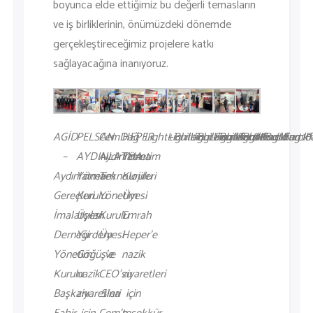
boyunca elde ettiğimiz bu değerli temasların
ve iş birliklerinin, önümüzdeki dönemde
gerçekleştireceğimiz projelere katkı
sağlayacağına inanıyoruz.
AGİD
PELSAN
CemDağ
HEPER
Light+Building_Farnkfurt12
Light+Building_Farnkfurt11
Light+Building_Farnkfurt10
Light+Building_Farnkf
Light+Building_F
–
AYDINLATMA
Aydınlatma
Yönetim
Aydınlatma
Yönetim
Teknolojileri
Kurulu
Gereçleri
Kurulu
Yönetim
Üyesi
İmalatçıları
Üyesi
Kurulu
Emrah
Derneği
Yurdem
Üyesi
Heper’e
Yönetim
Göğüş’e
ve
nazik
Kurulu
nazik
CEO’su
ziyaretleri
Başkanı
ziyaretleri
Sina
için