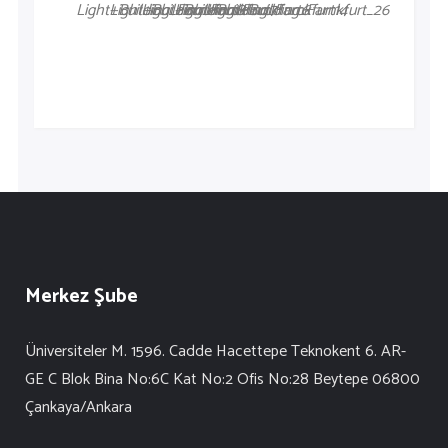
Light+Building_Farnkfurt8
Light+Building_Farnkfurt7
Light+Building_Farnkfurt6
Light+Building_Farnkfurt14
Light+Building_Farnkfurt_26
Merkez Şube
Üniversiteler M. 1596. Cadde Hacettepe Teknokent 6. AR-
GE C Blok Bina No:6C Kat No:2 Ofis No:28 Beytepe 06800
Çankaya/Ankara